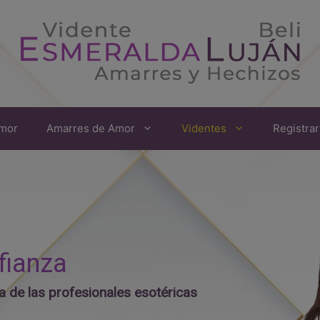
amor
Amarres de Amor
Videntes
Registra
fianza
 de las profesionales esotéricas