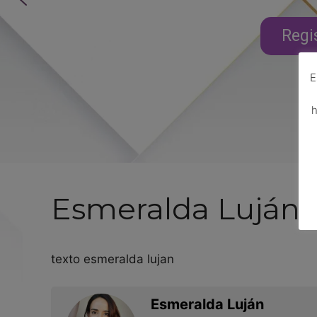
Regi
E
h
Esmeralda Luján
texto esmeralda lujan
Esmeralda Luján