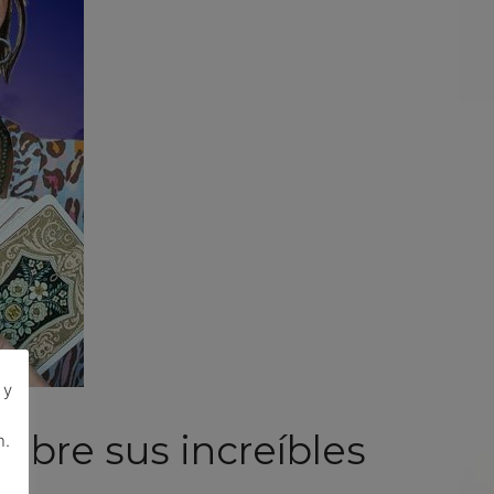
 y
ubre sus increíbles
n.