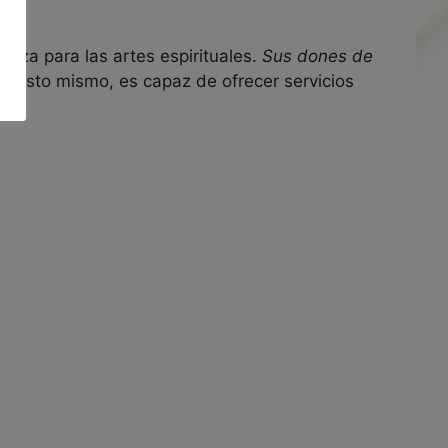
reza para las artes espirituales.
Sus dones de
or esto mismo, es capaz de ofrecer servicios