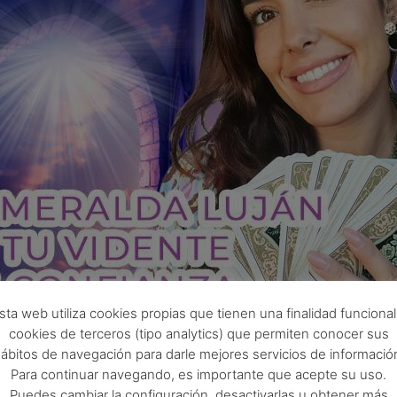
sta web utiliza cookies propias que tienen una finalidad funcional
cookies de terceros (tipo analytics) que permiten conocer sus
za Esmeralda Luján? ¡Desc
ábitos de navegación para darle mejores servicios de informació
Para continuar navegando, es importante que acepte su uso.
Puedes cambiar la configuración, desactivarlas u obtener más