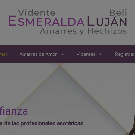
amor
Amarres de Amor
Videntes
Registra
fianza
 de las profesionales esotéricas