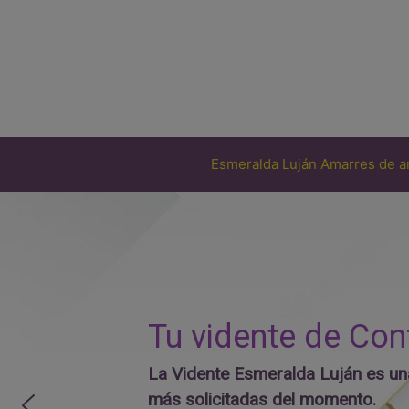
Saltar
al
contenido
Esmeralda Luján Amarres de 
Tu vidente de Con
La Vidente Esmeralda Luján es una
más solicitadas del momento.